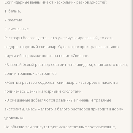
Скипидарные ванны имеют нескольких разновидностей:
1. белые,
2. желтые
3. смешанные.
Растворы белого цвета – это уже эмульгированный, то есть
водорастворимый скипидар. Одна из распространенных таких
эмульсий в продаже носит название «Скипар».
• Базовый белый раствор состоит из скипидара, оливкового масла,
соли и травяных экстрактов.
• Желтый раствор содержит скипидар с касторовым маслом и
полиненасыщенными жирными кислотами.
• В смешанные добавляются различные пинены и травяные
экстракты. Смесь желтого и белого растворов приводит в норму
уровень АД.
Но обычно там присутствуют лекарственные составляющие,