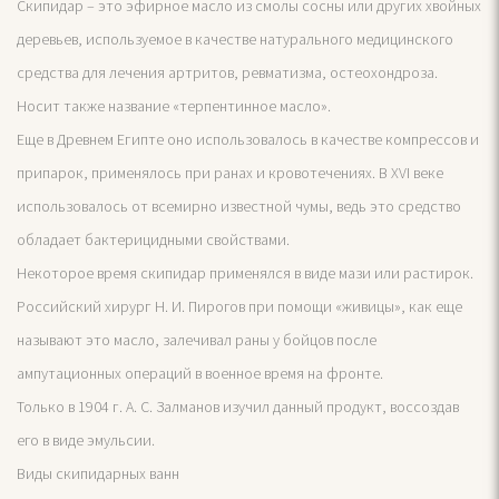
Скипидар – это эфирное масло из смолы сосны или других хвойных
деревьев, используемое в качестве натурального медицинского
средства для лечения артритов, ревматизма, остеохондроза.
Носит также название «терпентинное масло».
Еще в Древнем Египте оно использовалось в качестве компрессов и
припарок, применялось при ранах и кровотечениях. В XVI веке
использовалось от всемирно известной чумы, ведь это средство
обладает бактерицидными свойствами.
Некоторое время скипидар применялся в виде мази или растирок.
Российский хирург Н. И. Пирогов при помощи «живицы», как еще
называют это масло, залечивал раны у бойцов после
ампутационных операций в военное время на фронте.
Только в 1904 г. А. С. Залманов изучил данный продукт, воссоздав
его в виде эмульсии.
Виды скипидарных ванн