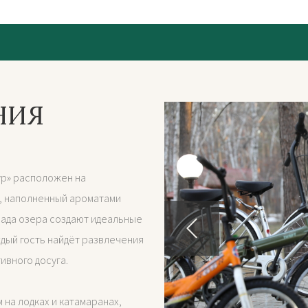
НИЯ
р» расположен на
х, наполненный ароматами
лада озера создают идеальные
ждый гость найдёт развлечения
ивного досуга.
 на лодках и катамаранах,