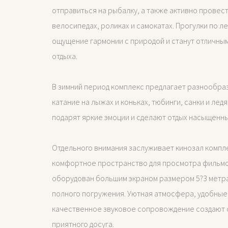
отправиться на рыбалку, а также активно провест
велосипедах, роликах и самокатах. Прогулки по 
ощущение гармонии с природой и станут отличны
отдыха.
В зимний период комплекс предлагает разнообра
катание на лыжах и коньках, тюбинги, санки и лед
подарят яркие эмоции и сделают отдых насыщенн
Отдельного внимания заслуживает кинозал компл
комфортное пространство для просмотра фильмо
оборудован большим экраном размером 5?3 метр
полного погружения. Уютная атмосфера, удобные
качественное звуковое сопровождение создают 
приятного досуга.