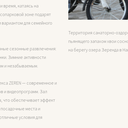
и время, катаясь на
лесопарковой зоне подарят
м вариантом для семейного
Территория санаторно-оздоро
пьянящего запахом хвои сосн
зные сезонные развлечения:
на берегу озера Зеренда в Н
янки. Зимние активности
ым и незабываемым.
екса ZEREN — современное и
в и видеопрограмм. Зал
а, что обеспечивает эффект
 посадочные места и
отличные условия для