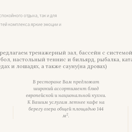
покойного отдыха, так и для
стей комплекса.яркие эмоции и
редлагаем тренажерный зал, бассейн с системо
бол, настольный теннис и бильярд, рыбалка, кат
едах и лошадях, а также сауну(на дровах)
В ресторане Вам предложат
широкий ассортимент блюд
европейской и национальной кухни.
К Вашим услугам летнее кафе на
берегу озера общей площадью 144
2
м
.