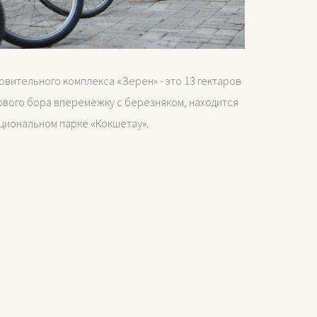
вительного комплекса «Зерен» - это 13 гектаров
ового бора вперемежку с березняком, находится
ациональном парке «Кокшетау».