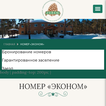
ГЛАВНАЯ
НОМЕР «ЭКОНОМ»
body { padding-top: 200px; }
НОМЕР «ЭКОНОМ»