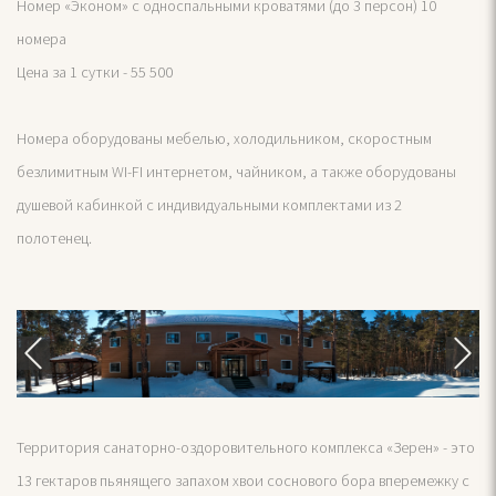
Номер «Эконом» с односпальными кроватями (до 3 персон) 10
номера
Цена за 1 сутки - 55 500
Номера оборудованы мебелью, холодильником, скоростным
безлимитным WI-FI интернетом, чайником, а также оборудованы
душевой кабинкой с индивидуальными комплектами из 2
полотенец.
Территория санаторно-оздоровительного комплекса «Зерен» - это
13 гектаров пьянящего запахом хвои соснового бора вперемежку с